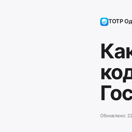
TOTP Од
Ка
код
Го
Обновлено:
22