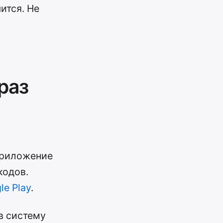
ится. Не
раз
приложение
кодов.
le Play
.
в систему