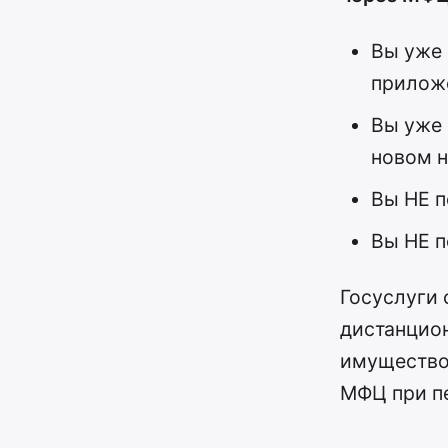
Вы уже 
приложе
Вы уже 
новом н
Вы НЕ п
Вы НЕ п
Госуслуги
дистанцион
имуществом
МФЦ при п