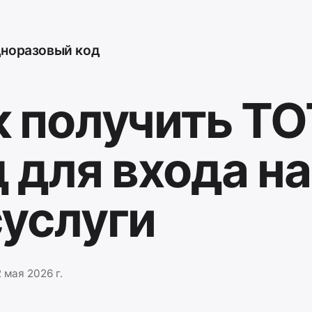
норазовый код
1
2
3
4
5
6
к получить T
 для входа на
суслуги
 мая 2026 г.