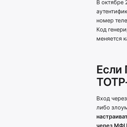
В октябре 
аутентифик
номер теле
Код генери
меняется к
Если 
TOTP
Вход через
либо злоу
настраиват
через МФЦ