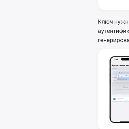
Ключ нужн
аутентифик
генерирова