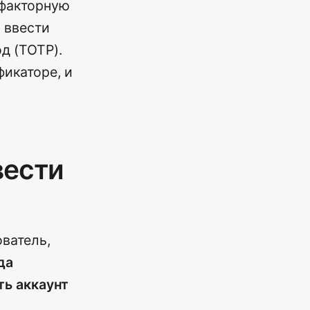
хфакторную
 ввести
д (TOTP).
икаторе, и
вести
ватель,
да
ть аккаунт