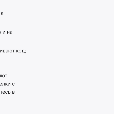
 к
 и на
ивают код;
яют
елки с
тесь в