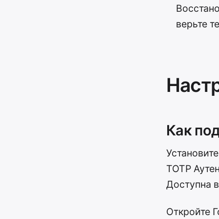
Восстано
верьте те
Настр
Как по
Установит
TOTP Аутен
Доступна 
Откройте Г